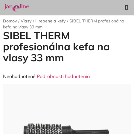
Prejsť
Hľadať
NÁKUP
na
KOŠÍK
obsah
Domov
/
Vlasy
/
Hrebene a kefy
/
SIBEL THERM profesionálna
kefa na vlasy 33 mm
SIBEL THERM
profesionálna kefa na
vlasy 33 mm
Priemerné
Neohodnotené
Podrobnosti hodnotenia
hodnotenie
produktu
je
0,0
z
5
hviezdičiek.