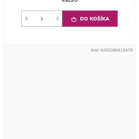
DO KOŠÍKA
Kód:
4260286415479