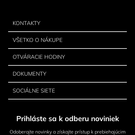
á
p
ä
KONTAKTY
t
i
VŠETKO O NÁKUPE
e
OTVÁRACIE HODINY
DOKUMENTY
SOCIÁLNE SIETE
Prihláste sa k odberu noviniek
Odoberajte novinky a získajte prístup k prebiehajúcim