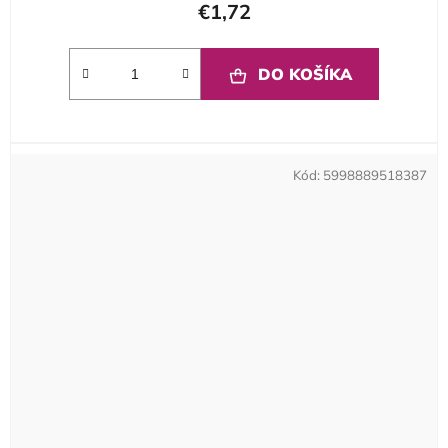
€1,72
DO KOŠÍKA
Kód:
5998889518387