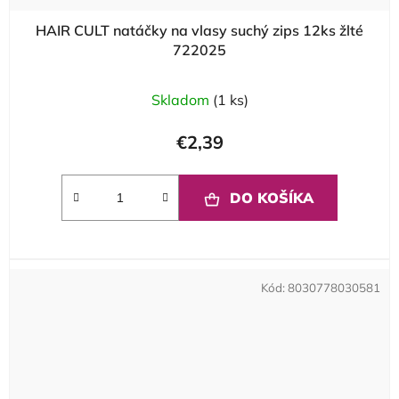
HAIR CULT natáčky na vlasy suchý zips 12ks žlté
722025
Skladom
(1 ks)
€2,39
DO KOŠÍKA
Kód:
8030778030581