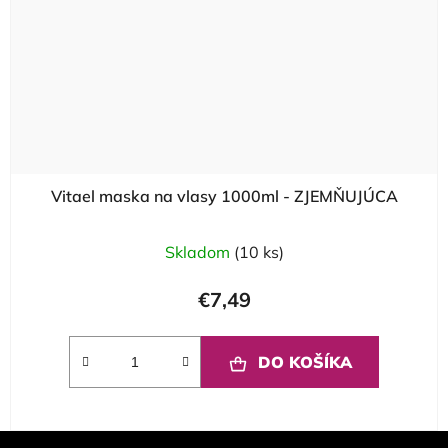
Vitael maska na vlasy 1000ml - ZJEMŇUJÚCA
Skladom
(10 ks)
€7,49
DO KOŠÍKA
Z