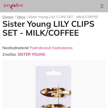
Prejsť
Hľadať
NÁKUP
na
KOŠÍK
obsah
Domov
/
Vlasy
/
Sister Young LILY CLIPS SET - MILK/COFFEE
Sister Young LILY CLIPS
SET - MILK/COFFEE
Priemerné
Neohodnotené
Podrobnosti hodnotenia
hodnotenie
Značka:
SISTER YOUNG
produktu
je
0,0
z
5
hviezdičiek.