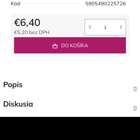
Kód:
5905490225726
€6,40
€5,20 bez DPH
Jednotková cena:
DO KOŠÍKA
Popis
Diskusia
Z
á
p