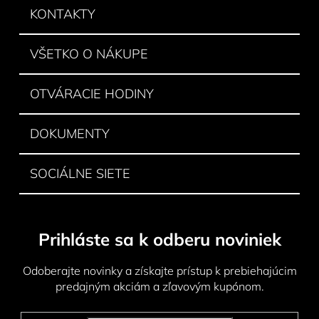
ä
KONTAKTY
t
i
VŠETKO O NÁKUPE
e
OTVÁRACIE HODINY
DOKUMENTY
SOCIÁLNE SIETE
Prihláste sa k odberu noviniek
Odoberajte novinky a získajte prístup k prebiehajúcim
predajným akciám a zľavovým kupónom.