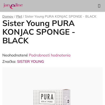
Prejsť
Hľadať
NÁKUP
na
KOŠÍK
obsah
Domov
/
Pleť
/
Sister Young PURA KONJAC SPONGE - BLACK
Sister Young PURA
KONJAC SPONGE -
BLACK
Priemerné
Neohodnotené
Podrobnosti hodnotenia
hodnotenie
Značka:
SISTER YOUNG
produktu
je
0,0
z
5
hviezdičiek.