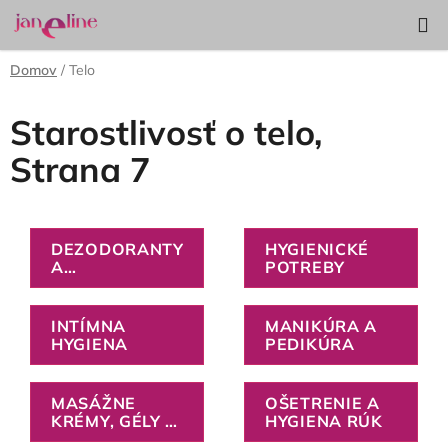
Prejsť
Hľadať
NÁKUP
na
KOŠÍK
obsah
Domov
/
Telo
Starostlivosť o telo
,
Strana 7
DEZODORANTY
HYGIENICKÉ
A
POTREBY
ANTIPERSPIRANTY
INTÍMNA
MANIKÚRA A
HYGIENA
PEDIKÚRA
MASÁŽNE
OŠETRENIE A
KRÉMY, GÉLY A
HYGIENA RÚK
MASTIČKY