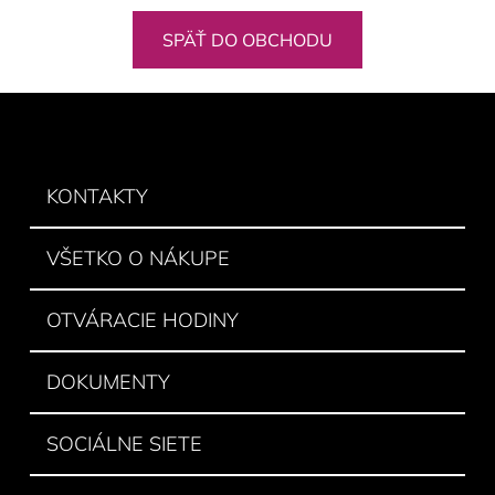
SPÄŤ DO OBCHODU
Z
á
p
ä
KONTAKTY
t
i
VŠETKO O NÁKUPE
e
OTVÁRACIE HODINY
DOKUMENTY
SOCIÁLNE SIETE