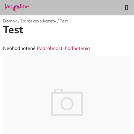
Prejsť
Hľadať
NÁKUP
na
KOŠÍK
obsah
Domov
/
Darčekové kazety
/
Test
Test
Priemerné
Neohodnotené
Podrobnosti hodnotenia
hodnotenie
produktu
je
0,0
z
5
hviezdičiek.