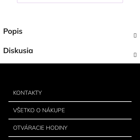
Popis
Diskusia
Z
á
p
ä
KONTAKTY
t
i
VŠETKO O NÁKUPE
e
OTVÁRACIE HODINY