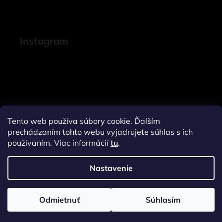
Instagram
Tento web používa súbory cookie. Ďalším
prechádzaním tohto webu vyjadrujete súhlas s ich
používaním. Viac informácií
tu
.
Nastavenie
Sledovať na Instagrame
Odmietnuť
Súhlasím
Vytvoril Shoptet
a
Adatelier
Copyright 2026
Janeline.sk
. Všetky práva vyhradené.