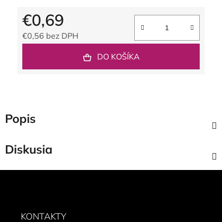
€0,69
€0,56 bez DPH
Jednotková cena:
DO KOŠÍKA
Popis
Diskusia
Z
á
p
ä
KONTAKTY