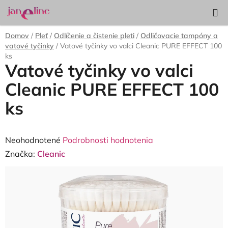
Prejsť
Hľadať
NÁKUP
na
KOŠÍK
obsah
Domov
/
Pleť
/
Odlíčenie a čistenie pleti
/
Odličovacie tampóny a
vatové tyčinky
/
Vatové tyčinky vo valci Cleanic PURE EFFECT 100
ks
Vatové tyčinky vo valci
Cleanic PURE EFFECT 100
ks
Priemerné
Neohodnotené
Podrobnosti hodnotenia
hodnotenie
Značka:
Cleanic
produktu
je
0,0
z
5