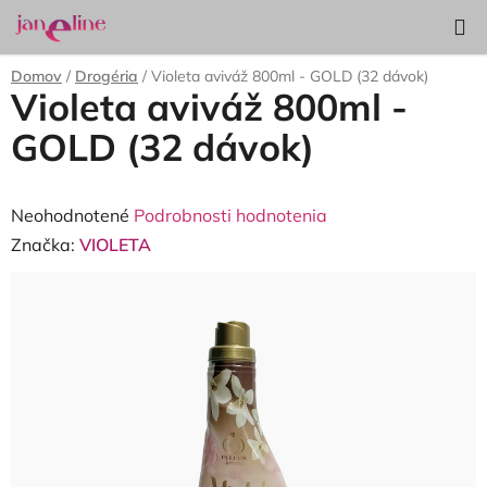
Prejsť
Hľadať
NÁKUP
na
KOŠÍK
obsah
Domov
/
Drogéria
/
Violeta aviváž 800ml - GOLD (32 dávok)
Violeta aviváž 800ml -
GOLD (32 dávok)
Priemerné
Neohodnotené
Podrobnosti hodnotenia
hodnotenie
Značka:
VIOLETA
produktu
je
0,0
z
5
hviezdičiek.