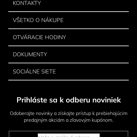
ä
KONTAKTY
t
i
VŠETKO O NÁKUPE
e
OTVÁRACIE HODINY
DOKUMENTY
SOCIÁLNE SIETE
Prihláste sa k odberu noviniek
Odoberajte novinky a získajte prístup k prebiehajúcim
predajným akciám a zľavovým kupónom.