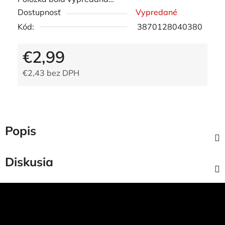
Dostupnosť
Vypredané
Kód:
3870128040380
€2,99
€2,43 bez DPH
Jednotková cena:
Popis
Diskusia
Z
á
p