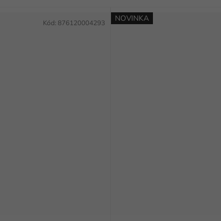
NOVINKA
Kód:
876120004293