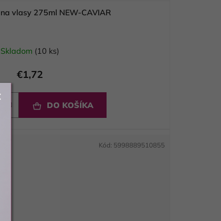
a na vlasy 275ml NEW-CAVIAR
Skladom
(10 ks)
€1,72
DO KOŠÍKA
Kód:
5998889510855