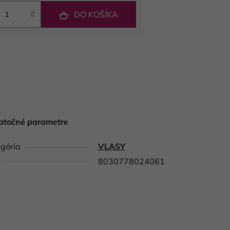
DO KOŠÍKA
atočné parametre
gória
VLASY
8030778024061