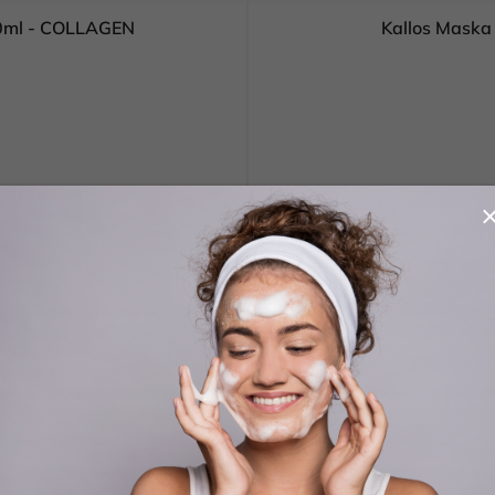
00ml - COLLAGEN
Kallos Mask
 KOŠÍKA
🔥 AKCIA
Kód:
5998889520250