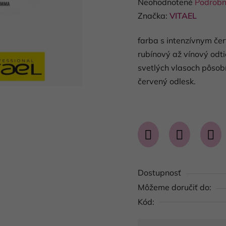
Priemerné
Neohodnotené
Podrobn
hodnotenie
Značka:
VITAEL
produktu
farba s intenzívnym č
je
rubínový až vínový odt
0,0
svetlých vlasoch pôsob
z
červený odlesk.
5
hviezdičiek.
Dostupnosť
Môžeme doručiť do:
Kód: