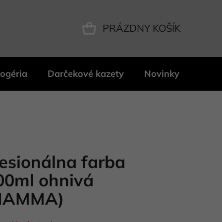
PRÁZDNY KOŠÍK
NÁKUPNÝ
KOŠÍK
ogéria
Darčekové kazety
Novinky
Znač
fesionálna farba
00ml ohnivá
FIAMMA)