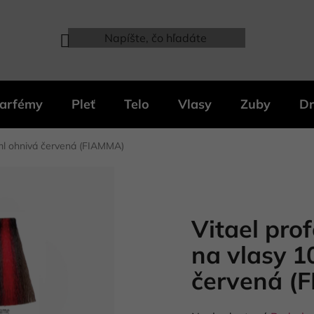
arfémy
Pleť
Telo
Vlasy
Zuby
Dr
0ml ohnivá červená (FIAMMA)
Vitael pro
na vlasy 1
červená (