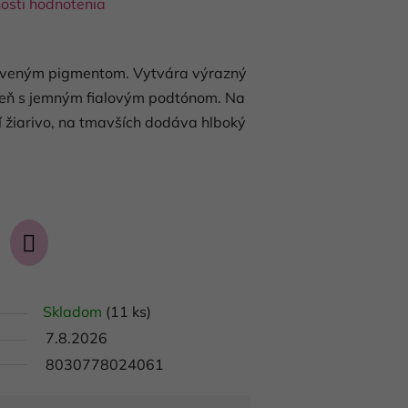
osti hodnotenia
erveným pigmentom. Vytvára výrazný
ieň s jemným fialovým podtónom. Na
í žiarivo, na tmavších dodáva hlboký
Skladom
(11 ks)
7.8.2026
8030778024061