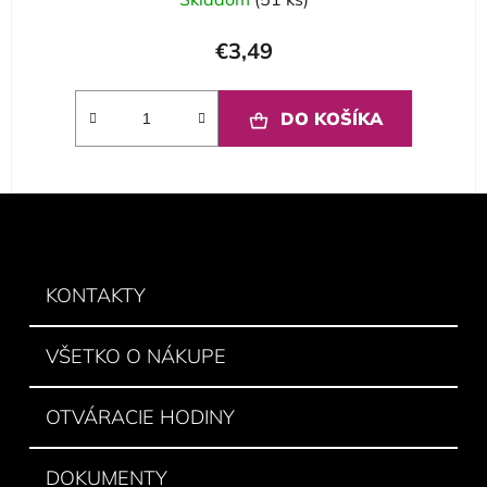
€3,49
DO KOŠÍKA
Z
á
p
ä
KONTAKTY
t
i
VŠETKO O NÁKUPE
e
OTVÁRACIE HODINY
DOKUMENTY