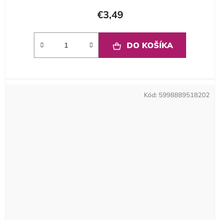
€3,49
DO KOŠÍKA
Kód:
5998889518202