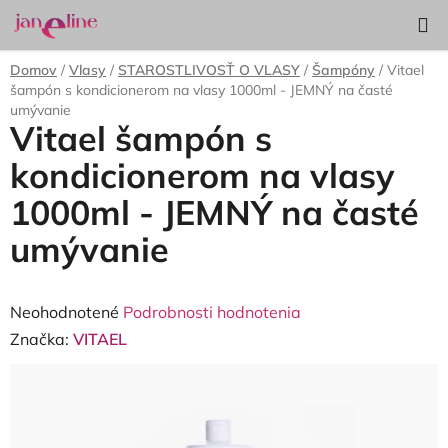
Prejsť
Hľadať
NÁKUP
na
KOŠÍK
obsah
Domov
/
Vlasy
/
STAROSTLIVOSŤ O VLASY
/
Šampóny
/
Vitael
šampón s kondicionerom na vlasy 1000ml - JEMNÝ na časté
umývanie
Vitael šampón s
kondicionerom na vlasy
1000ml - JEMNÝ na časté
umývanie
Priemerné
Neohodnotené
Podrobnosti hodnotenia
hodnotenie
Značka:
VITAEL
produktu
je
0,0
z