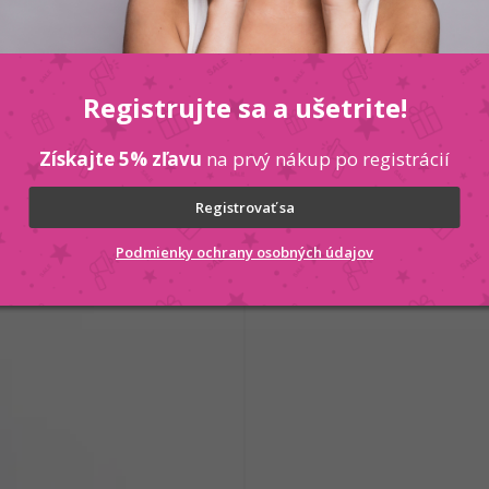
Súvisiaci tovar
Registrujte sa a ušetrite!
Kód:
8030778030291
Získajte 5% zľavu
na prvý nákup po registrácií
Registrovať sa
Podmienky ochrany osobných údajov