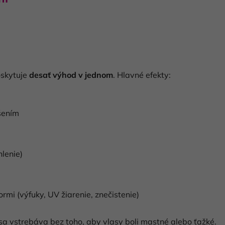
oskytuje
desať výhod v jednom
. Hlavné efekty:
šením
lenie)
rmi (výfuky, UV žiarenie, znečistenie)
 sa vstrebáva bez toho, aby vlasy boli mastné alebo ťažké.