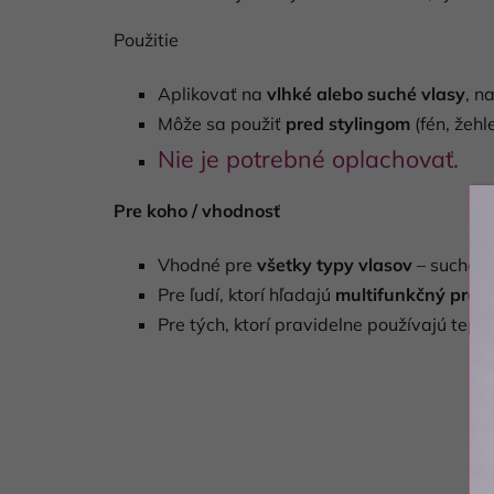
Použitie
Aplikovať na
vlhké alebo suché vlasy
, n
Môže sa použiť
pred stylingom
(fén, žehl
Nie je potrebné oplachovať.
Pre koho / vhodnosť
Vhodné pre
všetky typy vlasov
– suché, 
Pre ľudí, ktorí hľadajú
multifunkčný prod
Pre tých, ktorí pravidelne používajú tepe