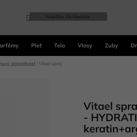
arfémy
Pleť
Telo
Vlasy
Zuby
Dr
ová starostlivosť
/
Vitael spray
Vitael spr
- HYDRAT
keratin+ar