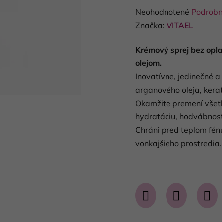
Priemerné
Neohodnotené
Podrobn
hodnotenie
Značka:
VITAEL
produktu
Krémový sprej bez opl
je
olejom.
0,0
Inovatívne, jedinečné a
z
arganového oleja, kerat
5
Okamžite premení všetk
hviezdičiek.
hydratáciu, hodvábnosť 
Chráni pred teplom fénu
vonkajšieho prostredia.