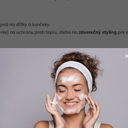
ajmä na dĺžky a končeky.
enie) na ochranu proti teplu, alebo na
záverečný styling
pre e
poškodené, farbené, normálne aj jemné.
ukt
, ktorý zjednoduší vlasovú starostlivosť (menej krokov).
lné nástroje a potrebujú ochranu.