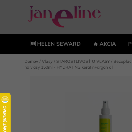
Prejsť
na
obsah
🆕 HELEN SEWARD
🔥 AKCIA
P
Domov
/
Vlasy
/
STAROSTLIVOSŤ O VLASY
/
Bezoplach
na vlasy 150ml - HYDRATING keratin+argan oil