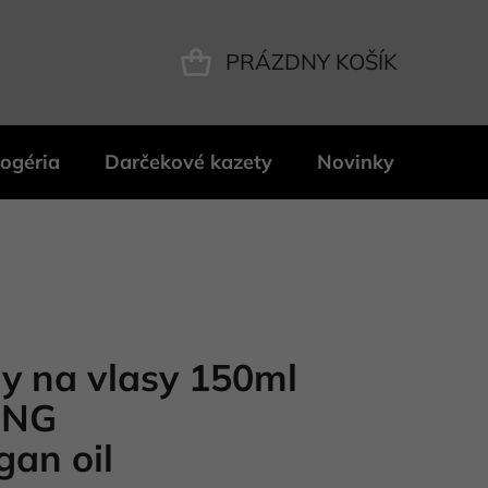
PRÁZDNY KOŠÍK
NÁKUPNÝ
KOŠÍK
ogéria
Darčekové kazety
Novinky
Znač
ay na vlasy 150ml
ING
gan oil