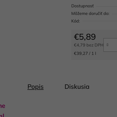
Dostupnosť
Môžeme doručiť do:
Kód:
€5,89
€4,79 bez DPH
Jednotková cena:
€39,27 / 1 l
Popis
Diskusia
ne
ml