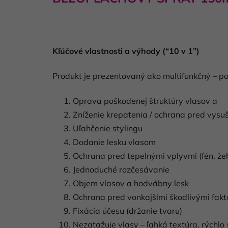
Kľúčové vlastnosti a výhody (“10 v 1”)
Produkt je prezentovaný ako multifunkčný – p
Oprava poškodenej štruktúry vlasov a
Zníženie krepatenia / ochrana pred vysu
Uľahčenie stylingu
Dodanie lesku vlasom
Ochrana pred tepelnými vplyvmi (fén, žeh
Jednoduché rozčesávanie
Objem vlasov a hodvábny lesk
Ochrana pred vonkajšími škodlivými fakto
Fixácia účesu (držanie tvaru)
Nezaťažuje vlasy – ľahká textúra, rýchlo