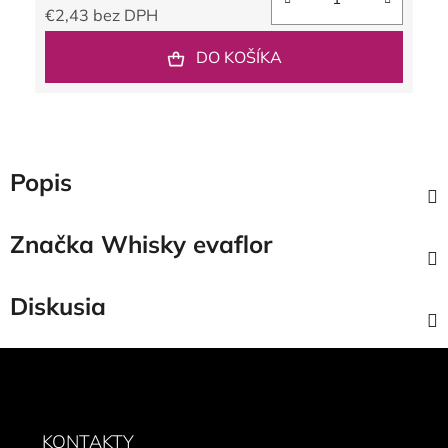
€2,43 bez DPH
Jednotková cena:
DO KOŠÍKA
Popis
Značka
Whisky evaflor
Diskusia
Z
á
p
ä
KONTAKTY