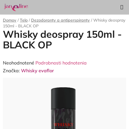
Prejsť
Hľadať
NÁKUP
na
KOŠÍK
obsah
Domov
/
Telo
/
Dezodoranty a antiperspiranty
/
Whisky deospray
150ml - BLACK OP
Whisky deospray 150ml -
BLACK OP
Priemerné
Neohodnotené
Podrobnosti hodnotenia
hodnotenie
Značka:
Whisky evaflor
produktu
je
0,0
z
5
hviezdičiek.