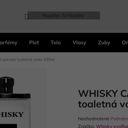
arfémy
Pleť
Telo
Vlasy
Zuby
Dr
ánska toaletná voda 100ml
WHISKY C
toaletná 
Priemerné
Neohodnotené
Podrobn
hodnotenie
Značka:
Whisky evaflo