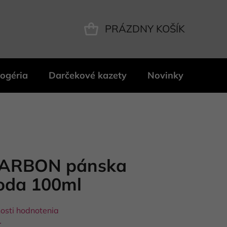
PRÁZDNY KOŠÍK
NÁKUPNÝ
KOŠÍK
ogéria
Darčekové kazety
Novinky
Znač
ARBON pánska
voda 100ml
osti hodnotenia
r