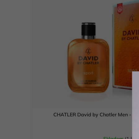
CHATLER David by Chatler Men - p
Skladom
(1 ks)