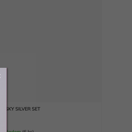
HISKY SILVER SET
Skladom
(6 ks)