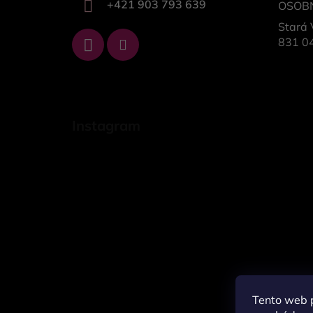
+421 903 793 639
OSOB
Stará 
831 04
Instagram
Tento web p