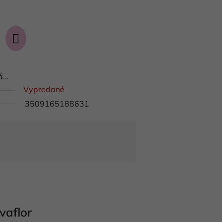
ná…
Vypredané
3509165188631
vaflor