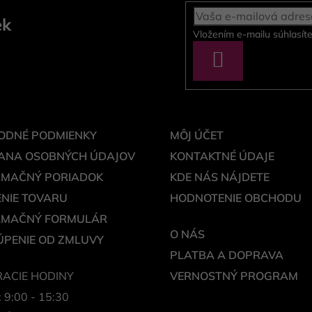
ek
Vložením e-mailu súhlasít
PRIHLÁSIŤ
SA
ODNÉ PODMIENKY
MÔJ ÚČET
ANA OSOBNÝCH ÚDAJOV
KONTAKTNÉ ÚDAJE
AMAČNÝ PORIADOK
KDE NÁS NÁJDETE
NIE TOVARU
HODNOTENIE OBCHODU
AMAČNÝ FORMULÁR
O NÁS
PENIE OD ZMLUVY
PLATBA A DOPRAVA
ACIE HODINY
VERNOSTNÝ PROGRAM
: 9:00 - 15:30