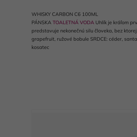
WHISKY CARBON C6 100ML
PÁNSKA
TOALETNÁ VODA
Uhlík je kráľom p
predstavuje nekonečnú silu človeka, bez ktor
grapefruit, ružové bobule SRDCE: céder, san
kosatec