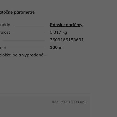
atočné parametre
gória
Pánske parfémy
tnosť
0.317 kg
3509165188631
nie
100 ml
oložka bola vypredaná…
Kód:
3509169930052