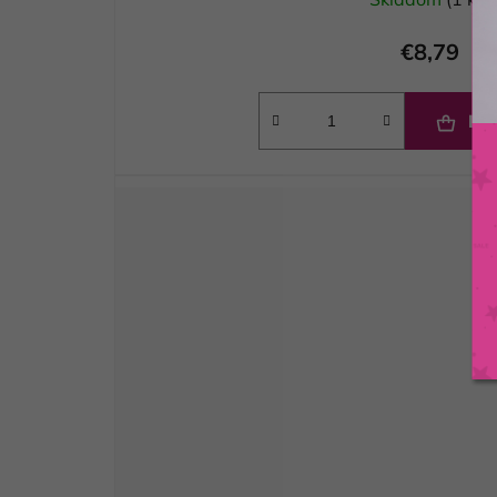
€8,79
DO