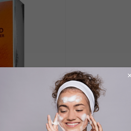
arfémová voda 100ml
W