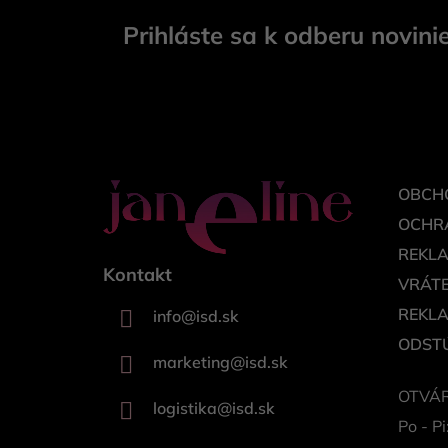
á
Prihláste sa k odberu novini
p
ä
t
i
e
OBCH
OCHR
REKL
Kontakt
VRÁTE
REKL
info
@
isd.sk
ODSTÚ
marketing
@
isd.sk
OTVÁR
logistika
@
isd.sk
Po - Pi