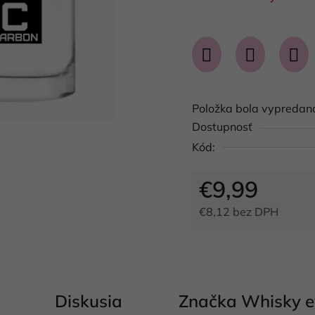
produktu
je
0,0
z
5
Položka bola vypreda
hviezdičiek.
Dostupnosť
Kód:
€9,99
€8,12 bez DPH
Jednotková cena:
Diskusia
Značka
Whisky e