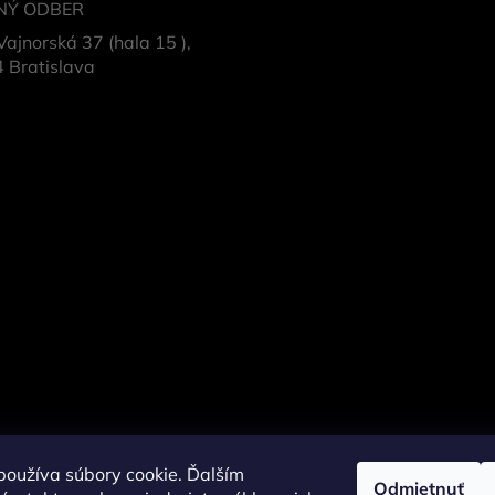
NÝ ODBER
Vajnorská 37 (hala 15 ),
 Bratislava
oužíva súbory cookie. Ďalším
Odmietnuť