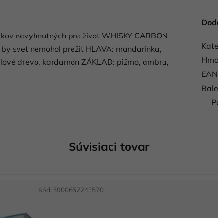
Dod
rvkov nevyhnutných pre život WHISKY CARBON
Kate
ej by svet nemohol prežiť HLAVA: mandarínka,
Hmo
talové drevo, kardamón ZÁKLAD: pižmo, ambra,
EAN
Bale
P
Súvisiaci tovar
Kód:
5900652243570