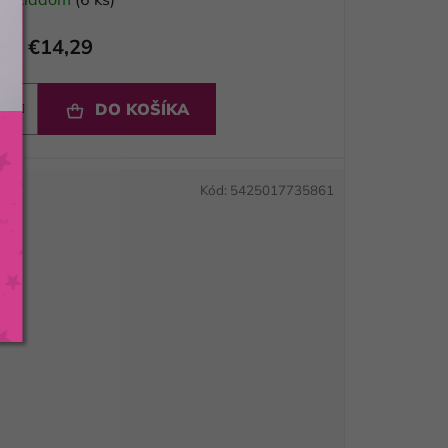
€14,29
DO KOŠÍKA
Kód:
5425017735861