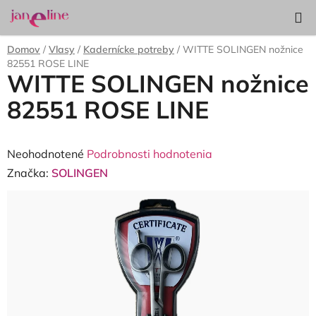
Prejsť
Hľadať
NÁKUP
na
KOŠÍK
obsah
Domov
/
Vlasy
/
Kadernícke potreby
/
WITTE SOLINGEN nožnice
82551 ROSE LINE
WITTE SOLINGEN nožnice
82551 ROSE LINE
Priemerné
Neohodnotené
Podrobnosti hodnotenia
hodnotenie
Značka:
SOLINGEN
produktu
je
0,0
z
5
hviezdičiek.