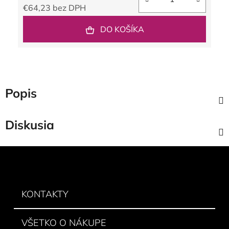
€64,23 bez DPH
Jednotková cena:
DO KOŠÍKA
Popis
Diskusia
Z
á
p
ä
KONTAKTY
t
i
VŠETKO O NÁKUPE