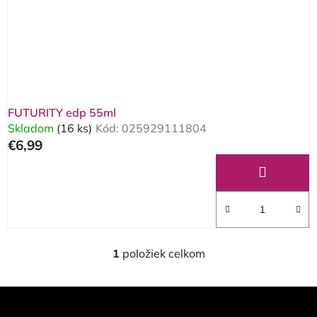
o
d
d
u
u
k
k
t
t
o
o
v
FUTURITY edp 55ml
v
Skladom
(16 ks)
Kód:
025929111804
€6,99
1
položiek celkom
O
v
l
Z
á
á