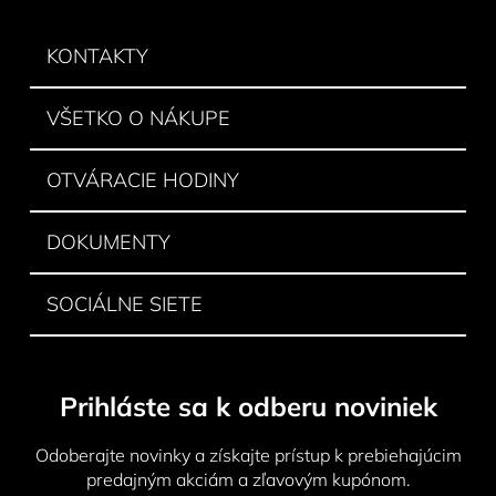
d
p
a
ä
KONTAKTY
c
t
i
e
i
VŠETKO O NÁKUPE
p
e
r
v
OTVÁRACIE HODINY
k
y
DOKUMENTY
v
ý
p
SOCIÁLNE SIETE
i
s
u
Prihláste sa k odberu noviniek
Odoberajte novinky a získajte prístup k prebiehajúcim
predajným akciám a zľavovým kupónom.