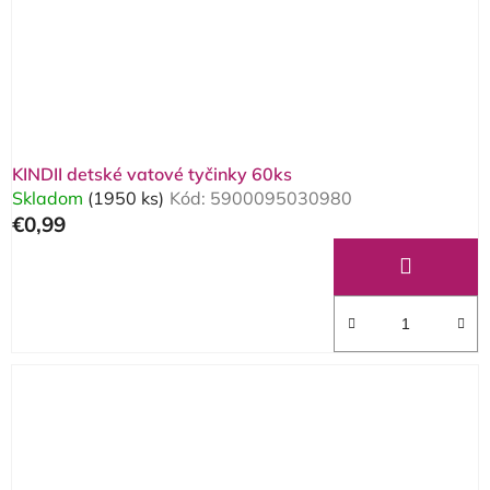
o
d
d
u
u
k
k
t
t
o
o
v
KINDII detské vatové tyčinky 60ks
v
Skladom
(1950 ks)
Kód:
5900095030980
€0,99