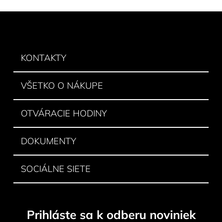
v
l
Z
á
á
d
p
a
ä
KONTAKTY
c
t
i
e
i
VŠETKO O NÁKUPE
p
e
r
v
OTVÁRACIE HODINY
k
y
DOKUMENTY
v
ý
p
SOCIÁLNE SIETE
i
s
u
Prihláste sa k odberu noviniek