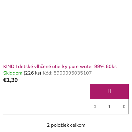
KINDII detské vlhčené utierky pure water 99% 60ks
Skladom
(226 ks)
Kód:
5900095035107
€1,39
2
položiek celkom
O