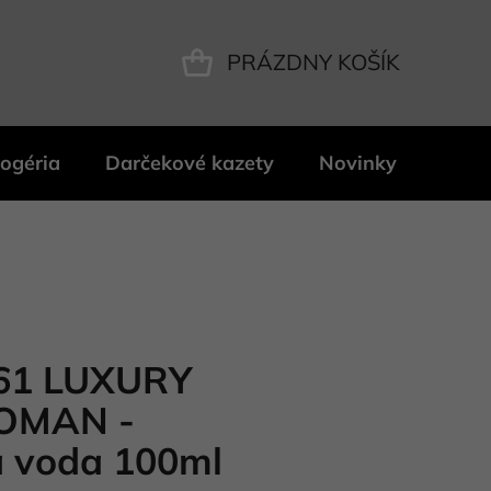
PRÁZDNY KOŠÍK
NÁKUPNÝ
KOŠÍK
ogéria
Darčekové kazety
Novinky
Znač
61 LUXURY
OMAN -
 voda 100ml