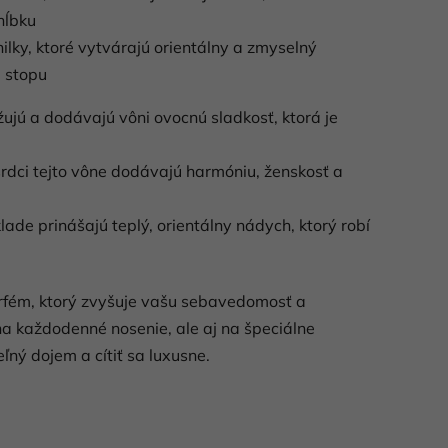
hĺbku
ilky, ktoré vytvárajú orientálny a zmyselný
ú stopu
ujú a dodávajú vôni ovocnú sladkosť, ktorá je
 srdci tejto vône dodávajú harmóniu, ženskosť a
lade prinášajú teplý, orientálny nádych, ktorý robí
rfém, ktorý zvyšuje vašu sebavedomosť a
na každodenné nosenie, ale aj na špeciálne
ľný dojem a cítiť sa luxusne.