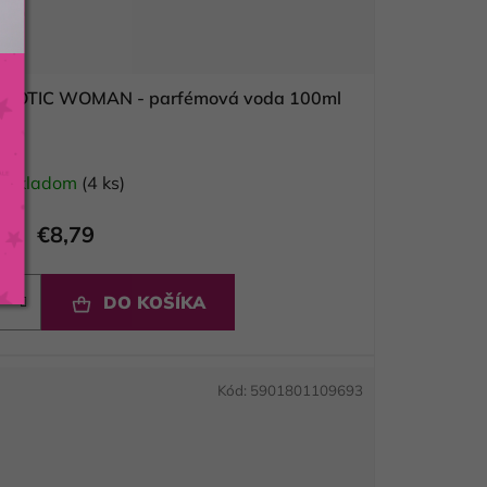
MME ROBOTIC WOMAN - parfémová voda 100ml
Skladom
(4 ks)
€8,79
DO KOŠÍKA
Kód:
5901801109693