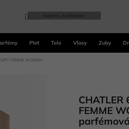
arfémy
Pleť
Telo
Vlasy
Zuby
Dr
UXURY FEMME WOMAN -
CHATLER 
FEMME W
parfémová