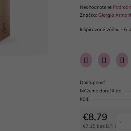
Priemerné
Neohodnotené
Podrobn
hodnotenie
Značka:
Giorgio Arman
produktu
Inšpirované vôňou - Gi
je
0,0
z
5
hviezdičiek.
Dostupnosť
Môžeme doručiť do:
Kód:
€8,79
€7,15 bez DPH