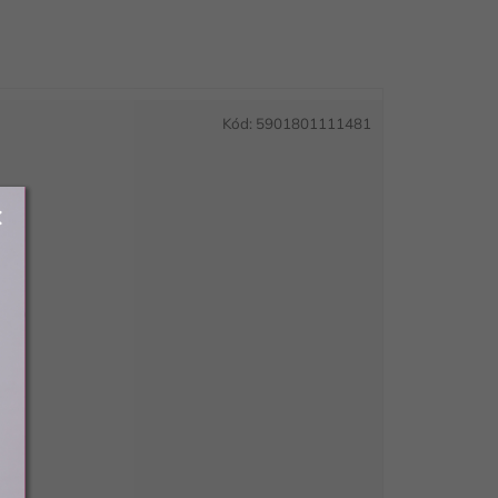
Kód:
5901801111481