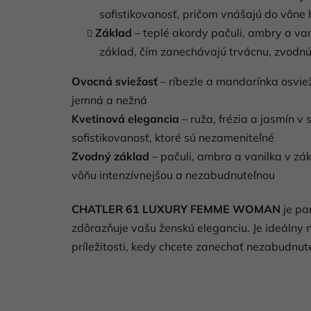
sofistikovanosť, pričom vnášajú do vône 
Základ
– teplé akordy pačuli, ambry a van
základ, čím zanechávajú trvácnu, zvodn
Ovocná sviežosť
– ríbezle a mandarínka osviež
jemná a nežná
Kvetinová elegancia
– ruža, frézia a jasmín v
sofistikovanosť, ktoré sú nezameniteľné
Zvodný základ
– pačuli, ambra a vanilka v zák
vôňu intenzívnejšou a nezabudnuteľnou
CHATLER 61 LUXURY FEMME WOMAN
je pa
zdôrazňuje vašu ženskú eleganciu. Je ideálny 
príležitosti, kedy chcete zanechať nezabudnute