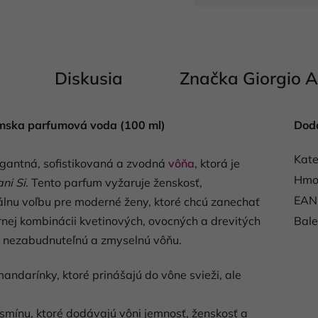
Jednotková cena:
Diskusia
Značka
Giorgio 
a parfumová voda (100 ml)
Dod
Kate
egantná, sofistikovaná a zvodná
vôňa
, ktorá je
Hmo
ni Si
. Tento parfum vyžaruje ženskosť,
EAN
álnu voľbu pre moderné ženy, ktoré chcú zanechať
nej kombinácii kvetinových, ovocných a drevitých
Bale
ú nezabudnuteľnú a zmyselnú vôňu.
mandarínky, ktoré prinášajú do vône svieži, ale
asmínu, ktoré dodávajú vôni jemnosť, ženskosť a