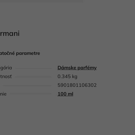
Armani
atočné parametre
gória
Dámske parfémy
tnosť
0.345 kg
5901801106302
nie
100 ml