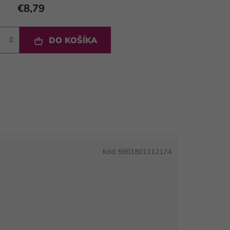
€8,79
DO KOŠÍKA
Kód:
5901801112174