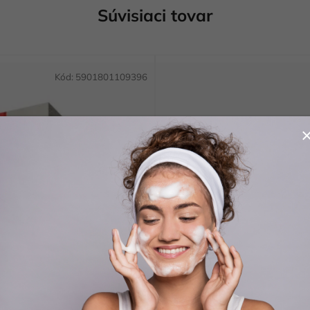
Súvisiaci tovar
Kód:
5901801109396