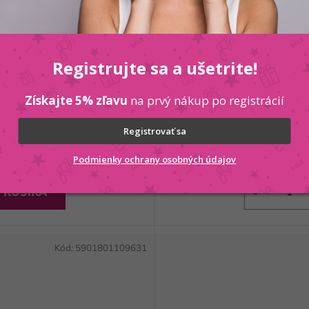
émová voda 100ml
CHATLER FOR FE
Registrujte sa a ušetrite!
Získajte 5% zľavu
na prvý nákup po registrácií
Registrovať sa
Podmienky ochrany osobných údajov
 KOŠÍKA
Kód:
5901801109631