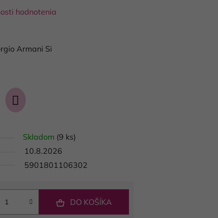
osti hodnotenia
i
orgio Armani Si
Skladom
(9 ks)
10.8.2026
5901801106302
DO KOŠÍKA