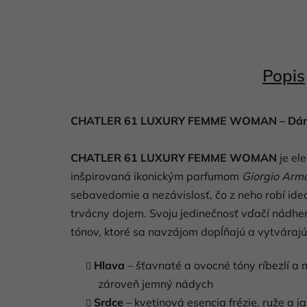
Popis
CHATLER 61 LUXURY FEMME WOMAN – Dámsk
CHATLER 61 LUXURY FEMME WOMAN
je el
inšpirovaná ikonickým parfumom
Giorgio Arma
sebavedomie a nezávislosť, čo z neho robí ide
trvácny dojem. Svoju jedinečnosť vďačí nádher
tónov, ktoré sa navzájom dopĺňajú a vytváraj
Hlava
– šťavnaté a ovocné tóny ríbezlí a 
zároveň jemný nádych
Srdce
– kvetinová esencia frézie, ruže a j