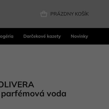
PRÁZDNY KOŠÍK
NÁKUPNÝ
KOŠÍK
ogéria
Darčekové kazety
Novinky
Znač
OLIVERA
parfémová voda