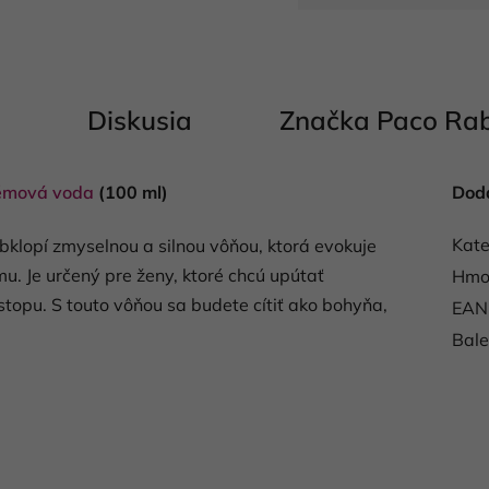
Jednotková cena:
Diskusia
Značka
Paco Ra
émová voda
(100 ml)
Dod
Kate
bklopí zmyselnou a silnou vôňou, ktorá evokuje
. Je určený pre ženy, ktoré chcú upútať
Hmo
topu. S touto vôňou sa budete cítiť ako bohyňa,
EAN
Bale