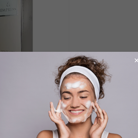
émová voda 100ml
CHATLER ALI