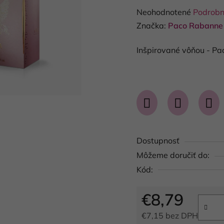
Priemerné
Neohodnotené
Podrobn
hodnotenie
Značka:
Paco Rabanne
produktu
Inšpirované vôňou - P
je
0,0
z
5
hviezdičiek.
Dostupnosť
Môžeme doručiť do:
Kód:
€8,79
€7,15 bez DPH