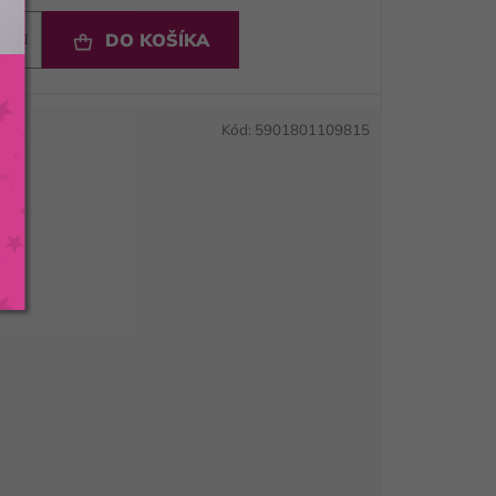
DO KOŠÍKA
Kód:
5901801109815