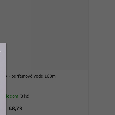
CIA - parfémová voda 100ml
Skladom
(3 ks)
€8,79