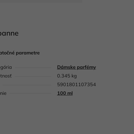
banne
atočné parametre
gória
Dámske parfémy
tnosť
0.345 kg
5901801107354
nie
100 ml