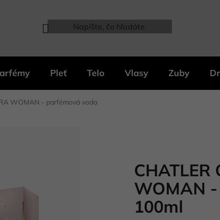
arfémy
Pleť
Telo
Vlasy
Zuby
Dr
RA WOMAN - parfémová voda
CHATLER 
WOMAN - 
100ml