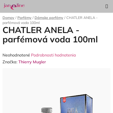
Prejsť
Hľadať
NÁKUP
na
KOŠÍK
obsah
Domov
/
Parfémy
/
Dámske parfémy
/
CHATLER ANELA -
parfémová voda 100ml
CHATLER ANELA -
parfémová voda 100ml
Priemerné
Neohodnotené
Podrobnosti hodnotenia
hodnotenie
Značka:
Thierry Mugler
produktu
je
0,0
z
5
hviezdičiek.