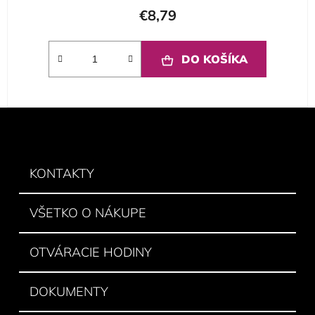
€8,79
DO KOŠÍKA
Z
á
p
ä
KONTAKTY
t
i
VŠETKO O NÁKUPE
e
OTVÁRACIE HODINY
DOKUMENTY