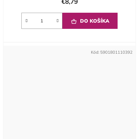
€8,79
DO KOŠÍKA
Kód:
5901801110392