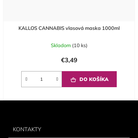
KALLOS CANNABIS vlasová maska 1000ml
Skladom
(10 ks)
€3,49
DO KOŠÍKA
Z
á
p
ä
KONTAKTY
t