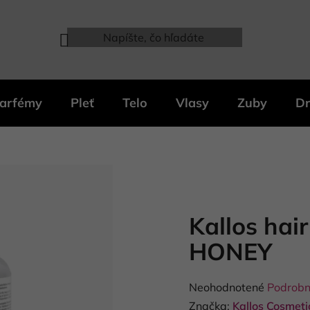
arfémy
Pleť
Telo
Vlasy
Zuby
Dr
Kallos hai
HONEY
Priemerné
Neohodnotené
Podrobn
hodnotenie
Značka:
Kallos Cosmetic