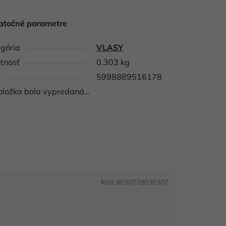
atočné parametre
gória
VLASY
tnosť
0.303 kg
5998889516178
oložka bola vypredaná…
Kód:
8030778030307