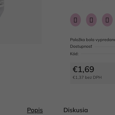
produktu
je
0,0
z
5
Položka bola vypreda
hviezdičiek.
Dostupnosť
Kód:
€1,69
€1,37 bez DPH
Jednotková cena:
Popis
Diskusia