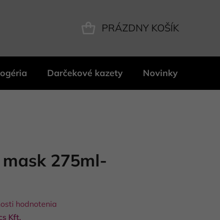
PRÁZDNY KOŠÍK
NÁKUPNÝ
KOŠÍK
ogéria
Darčekové kazety
Novinky
Znač
r mask 275ml-
osti hodnotenia
s Kft.