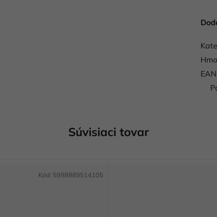
Dod
Kate
Hmo
EAN
P
Súvisiaci tovar
Kód:
5998889514105