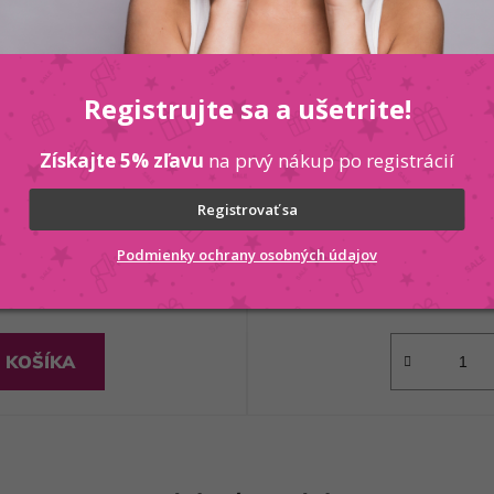
Registrujte sa a ušetrite!
IX CERA PINK NV - 65
Vitael j
Získajte 5% zľavu
na prvý nákup po registrácií
Registrovať sa
Podmienky ochrany osobných údajov
 KOŠÍKA