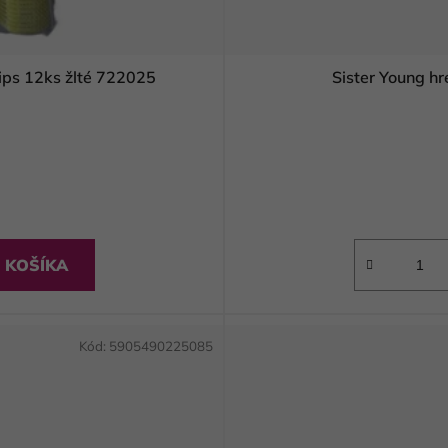
ips 12ks žlté 722025
Sister Young 
 KOŠÍKA
Kód:
5905490225085