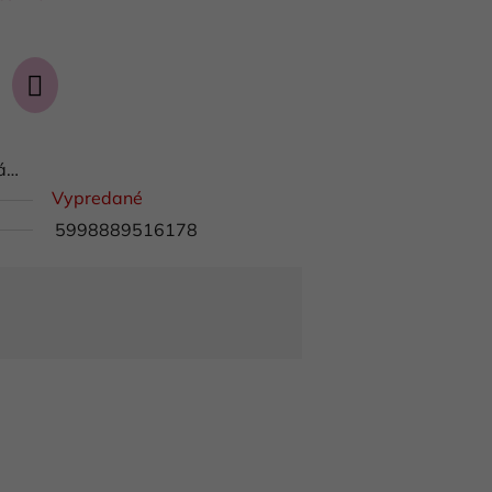
ná…
Vypredané
5998889516178