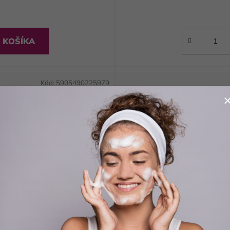
 KOŠÍKA
Kód:
5905490225979