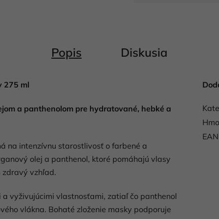
Jednotková cena:
Popis
Diskusia
 275 ml
Dod
Kate
ejom a panthenolom pre hydratované, hebké a
Hmo
EAN
á na intenzívnu starostlivosť o farbené a
ganový olej a panthenol, ktoré pomáhajú vlasy
 zdravý vzhľad.
a vyživujúcimi vlastnosťami, zatiaľ čo panthenol
vého vlákna. Bohaté zloženie masky podporuje