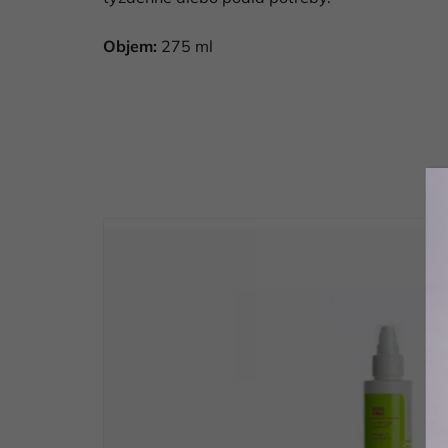
Objem:
275 ml