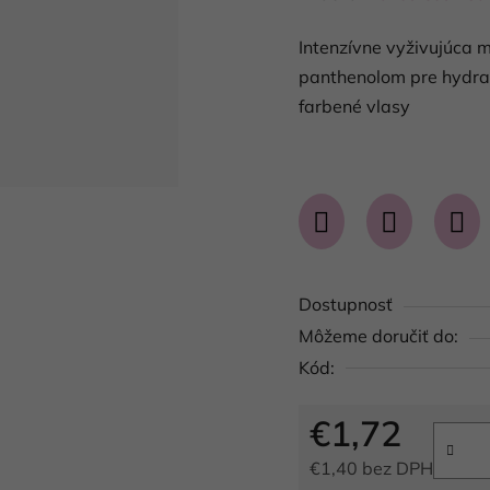
produktu
Intenzívne vyživujúca 
je
panthenolom pre hydrat
0,0
farbené vlasy
z
5
hviezdičiek.
Dostupnosť
Môžeme doručiť do:
Kód:
€1,72
€1,40 bez DPH