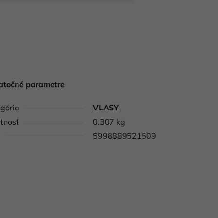
atočné parametre
gória
VLASY
tnosť
0.307 kg
5998889521509