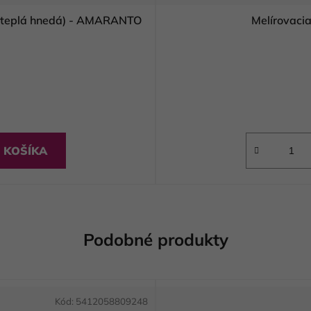
itael profesionálna farba na vlasy 100ml (teplá hnedá) - AMARANTO
Melírovaci
 KOŠÍKA
Podobné produkty
Kód:
5412058809248