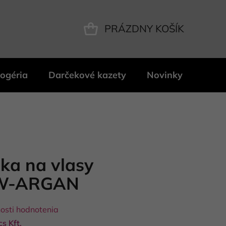
PRÁZDNY KOŠÍK
NÁKUPNÝ
KOŠÍK
ogéria
Darčekové kazety
Novinky
Znač
ka na vlasy
EW-ARGAN
osti hodnotenia
s Kft.