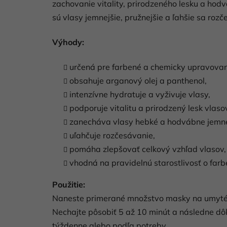
zachovanie vitality, prirodzeného lesku a hod
sú vlasy jemnejšie, pružnejšie a ľahšie sa rozč
Výhody:
určená pre farbené a chemicky upravovan
obsahuje arganový olej a panthenol,
intenzívne hydratuje a vyživuje vlasy,
podporuje vitalitu a prirodzený lesk vlaso
zanecháva vlasy hebké a hodvábne jemn
uľahčuje rozčesávanie,
pomáha zlepšovať celkový vzhľad vlasov,
vhodná na pravidelnú starostlivosť o farb
Použitie:
Naneste primerané množstvo masky na umyté, 
Nechajte pôsobiť 5 až 10 minút a následne dôk
týždenne alebo podľa potreby.