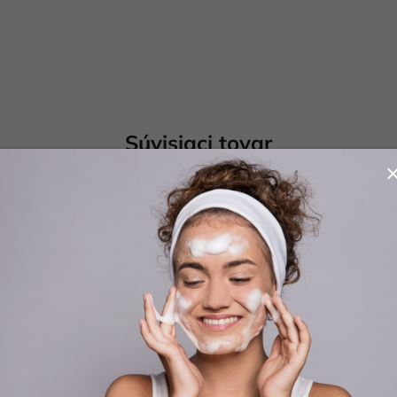
Súvisiaci tovar
Kód:
8030778030529