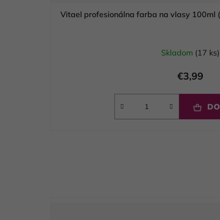
V
Skladom
(17 ks)
€3,99
DO