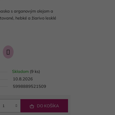
maska s arganovým olejom a
ované, hebké a žiarivo lesklé
Skladom
(9 ks)
10.8.2026
5998889521509
DO KOŠÍKA