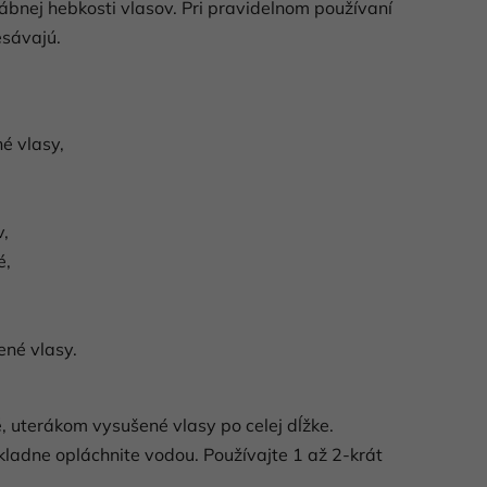
vábnej hebkosti vlasov. Pri pravidelnom používaní
esávajú.
é vlasy,
v,
é,
ené vlasy.
uterákom vysušené vlasy po celej dĺžke.
ladne opláchnite vodou. Používajte 1 až 2-krát