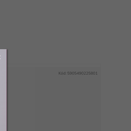
Kód:
5905490225801