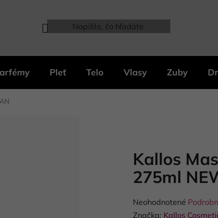
arfémy
Pleť
Telo
Vlasy
Zuby
Dr
GAN
Kallos Mas
275ml N
Priemerné
Neohodnotené
Podrobn
hodnotenie
Značka:
Kallos Cosmetic