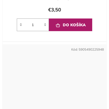
€3,50
DO KOŠÍKA
Kód:
5905490225948