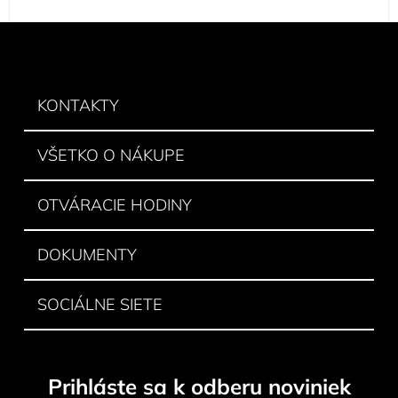
Z
á
p
ä
KONTAKTY
t
i
VŠETKO O NÁKUPE
e
OTVÁRACIE HODINY
DOKUMENTY
SOCIÁLNE SIETE
Prihláste sa k odberu noviniek