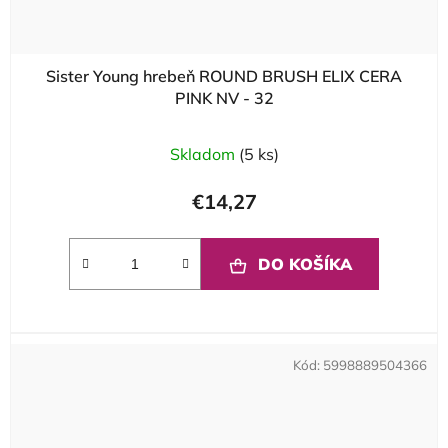
Sister Young hrebeň ROUND BRUSH ELIX CERA
PINK NV - 32
Skladom
(5 ks)
€14,27
DO KOŠÍKA
Kód:
5998889504366