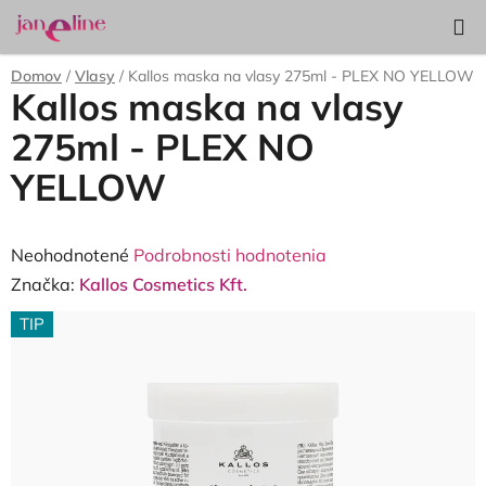
Prejsť
Hľadať
NÁKUP
na
KOŠÍK
obsah
Domov
/
Vlasy
/
Kallos maska na vlasy 275ml - PLEX NO YELLOW
Kallos maska na vlasy
275ml - PLEX NO
YELLOW
Priemerné
Neohodnotené
Podrobnosti hodnotenia
hodnotenie
Značka:
Kallos Cosmetics Kft.
produktu
TIP
je
0,0
z
5
hviezdičiek.