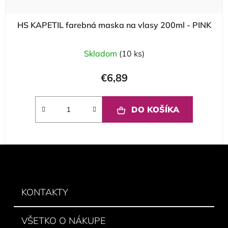
HS KAPETIL farebná maska na vlasy 200ml - PINK
Skladom
(10 ks)
€6,89
DO KOŠÍKA
Z
á
p
ä
KONTAKTY
t
i
VŠETKO O NÁKUPE