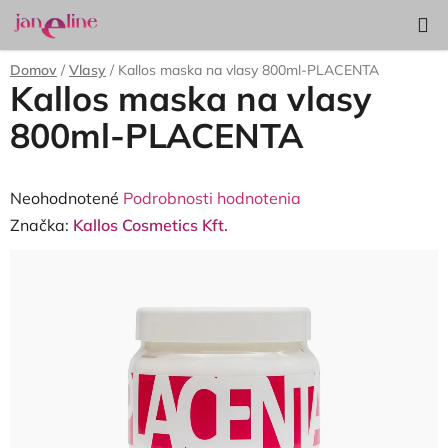
Prejsť
Hľadať
NÁKUP
na
KOŠÍK
obsah
Domov
/
Vlasy
/
Kallos maska na vlasy 800ml-PLACENTA
Kallos maska na vlasy
800ml-PLACENTA
Priemerné
Neohodnotené
Podrobnosti hodnotenia
hodnotenie
Značka:
Kallos Cosmetics Kft.
produktu
je
0,0
z
5
hviezdičiek.