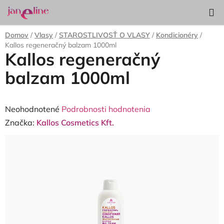
Prejsť
Hľadať
NÁKUP
na
KOŠÍK
obsah
Domov
/
Vlasy
/
STAROSTLIVOSŤ O VLASY
/
Kondicionéry
/
Kallos regeneračný balzam 1000ml
Kallos regeneračný
balzam 1000ml
Priemerné
Neohodnotené
Podrobnosti hodnotenia
hodnotenie
Značka:
Kallos Cosmetics Kft.
produktu
je
0,0
z
5
hviezdičiek.