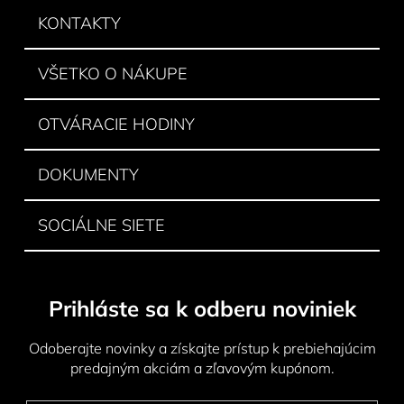
ä
KONTAKTY
t
i
VŠETKO O NÁKUPE
e
OTVÁRACIE HODINY
DOKUMENTY
SOCIÁLNE SIETE
Prihláste sa k odberu noviniek
Odoberajte novinky a získajte prístup k prebiehajúcim
predajným akciám a zľavovým kupónom.