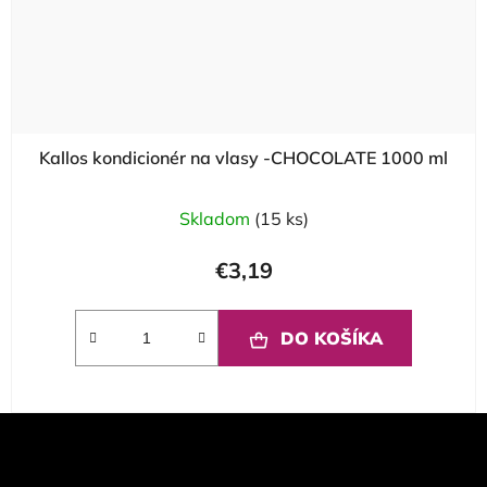
Kallos kondicionér na vlasy -CHOCOLATE 1000 ml
Skladom
(15 ks)
€3,19
DO KOŠÍKA
Z
á
p