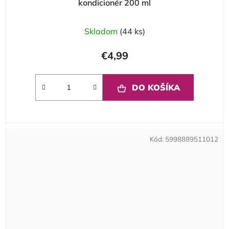
kondicionér 200 ml
Skladom
(44 ks)
€4,99
DO KOŠÍKA
Kód:
5998889511012