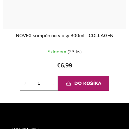
NOVEX šampón na vlasy 300ml - COLLAGEN
Skladom
(23 ks)
€6,99
DO KOŠÍKA
Z
á
p