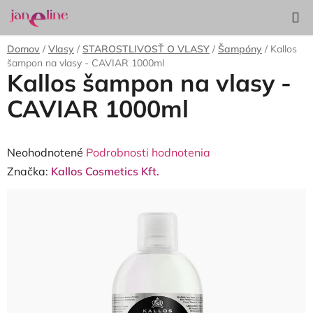
Prejsť
Hľadať
NÁKUP
na
KOŠÍK
obsah
Domov
/
Vlasy
/
STAROSTLIVOSŤ O VLASY
/
Šampóny
/
Kallos
šampon na vlasy - CAVIAR 1000ml
Kallos šampon na vlasy -
CAVIAR 1000ml
Priemerné
Neohodnotené
Podrobnosti hodnotenia
hodnotenie
Značka:
Kallos Cosmetics Kft.
produktu
je
0,0
z
5
hviezdičiek.