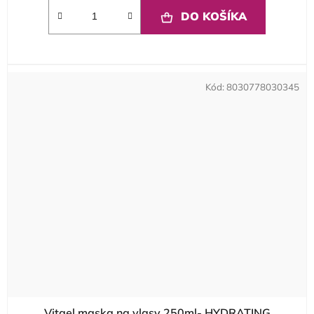
DO KOŠÍKA
Kód:
8030778030345
Vitael maska na vlasy 250ml- HYDRATING