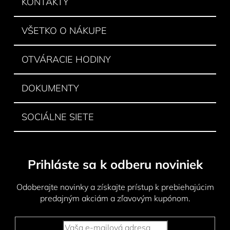
ä
KONTAKTY
t
i
VŠETKO O NÁKUPE
e
OTVÁRACIE HODINY
DOKUMENTY
SOCIÁLNE SIETE
Prihláste sa k odberu noviniek
Odoberajte novinky a získajte prístup k prebiehajúcim
predajným akciám a zľavovým kupónom.