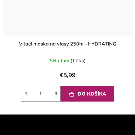
Vitael maska na vlasy 250ml- HYDRATING
Skladom
(17 ks)
€5,99
DO KOŠÍKA
Z
á
p