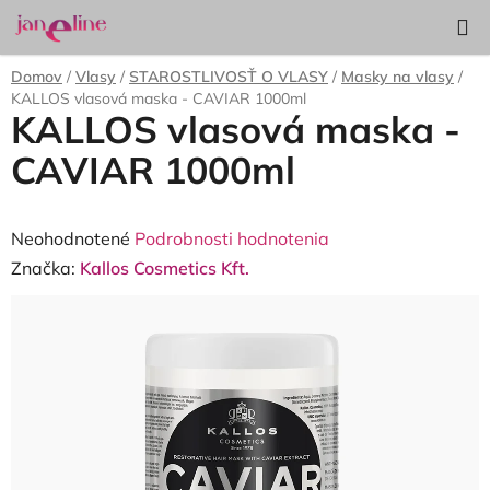
Prejsť
Hľadať
NÁKUP
na
KOŠÍK
obsah
Domov
/
Vlasy
/
STAROSTLIVOSŤ O VLASY
/
Masky na vlasy
/
KALLOS vlasová maska - CAVIAR 1000ml
KALLOS vlasová maska -
CAVIAR 1000ml
Priemerné
Neohodnotené
Podrobnosti hodnotenia
hodnotenie
Značka:
Kallos Cosmetics Kft.
produktu
je
0,0
z
5
hviezdičiek.