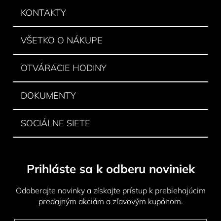
ä
KONTAKTY
t
i
VŠETKO O NÁKUPE
e
OTVÁRACIE HODINY
DOKUMENTY
SOCIÁLNE SIETE
Prihláste sa k odberu noviniek
Odoberajte novinky a získajte prístup k prebiehajúcim
predajným akciám a zľavovým kupónom.