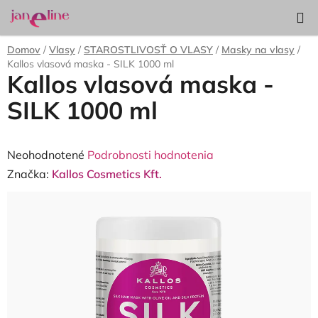
Prejsť
Hľadať
NÁKUP
na
KOŠÍK
obsah
Domov
/
Vlasy
/
STAROSTLIVOSŤ O VLASY
/
Masky na vlasy
/
Kallos vlasová maska - SILK 1000 ml
Kallos vlasová maska -
SILK 1000 ml
Priemerné
Neohodnotené
Podrobnosti hodnotenia
hodnotenie
Značka:
Kallos Cosmetics Kft.
produktu
je
0,0
z
5
hviezdičiek.