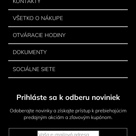
ä
KONTAKTY
t
i
VŠETKO O NÁKUPE
e
OTVÁRACIE HODINY
DOKUMENTY
SOCIÁLNE SIETE
Prihláste sa k odberu noviniek
Odoberajte novinky a získajte prístup k prebiehajúcim
predajným akciám a zľavovým kupónom.