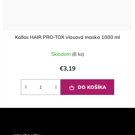
Kallos HAIR PRO-TOX vlasová maska 1000 ml
Skladom
(8 ks)
€3,19
DO KOŠÍKA
Z
á
p