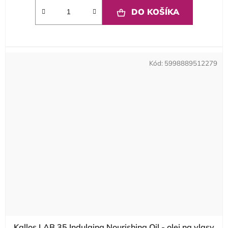
DO KOŠÍKA
Kód:
5998889512279
Kallos LAB 35 Indulging Nourishing Oil - olej na vlasy