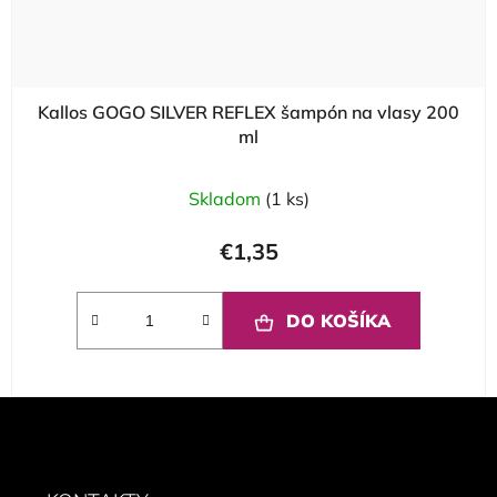
Kallos GOGO SILVER REFLEX šampón na vlasy 200
ml
Skladom
(1 ks)
€1,35
DO KOŠÍKA
Z
á
p