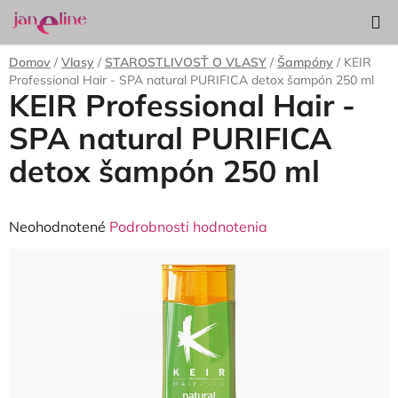
Prejsť
Hľadať
NÁKUP
na
KOŠÍK
obsah
Domov
/
Vlasy
/
STAROSTLIVOSŤ O VLASY
/
Šampóny
/
KEIR
Professional Hair - SPA natural PURIFICA detox šampón 250 ml
KEIR Professional Hair -
SPA natural PURIFICA
detox šampón 250 ml
Priemerné
Neohodnotené
Podrobnosti hodnotenia
hodnotenie
produktu
je
0,0
z
5
hviezdičiek.