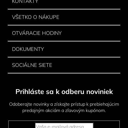
ä
KONTAKTY
t
i
VŠETKO O NÁKUPE
e
OTVÁRACIE HODINY
DOKUMENTY
SOCIÁLNE SIETE
Prihláste sa k odberu noviniek
Odoberajte novinky a získajte prístup k prebiehajúcim
predajným akciám a zľavovým kupónom.