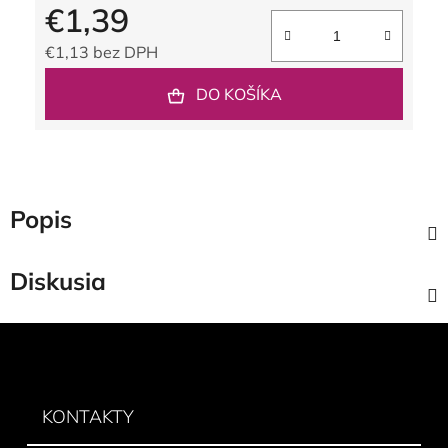
€1,39
€1,13 bez DPH
Jednotková cena:
DO KOŠÍKA
Popis
Diskusia
Z
á
p
ä
KONTAKTY
t