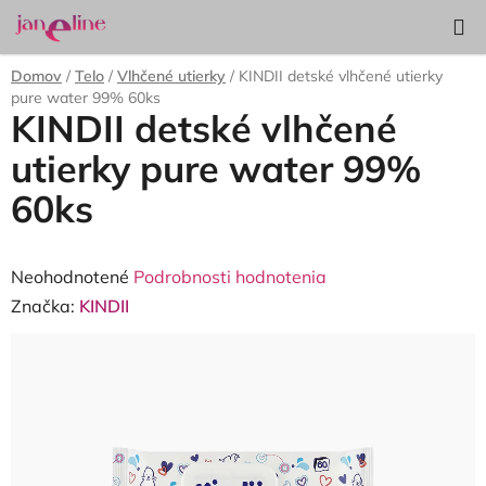
Prejsť
Hľadať
NÁKUP
na
KOŠÍK
obsah
Domov
/
Telo
/
Vlhčené utierky
/
KINDII detské vlhčené utierky
pure water 99% 60ks
KINDII detské vlhčené
utierky pure water 99%
60ks
Priemerné
Neohodnotené
Podrobnosti hodnotenia
hodnotenie
Značka:
KINDII
produktu
je
0,0
z
5
hviezdičiek.