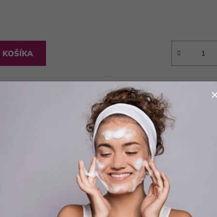
 KOŠÍKA
Kód:
8030778030208