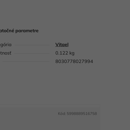
atočné parametre
gória
Vitael
tnosť
0.122 kg
8030778027994
Kód:
5998889516758