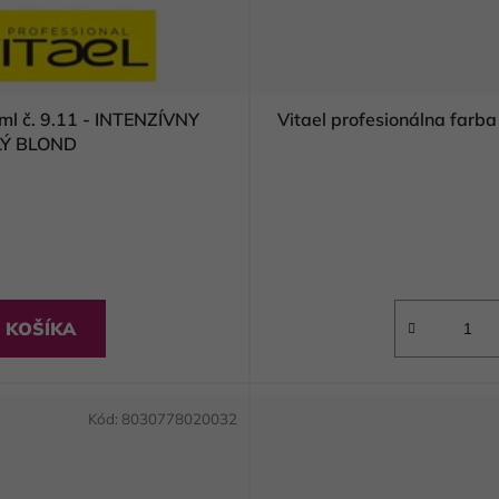
0ml č. 9.11 - INTENZÍVNY
Vitael profesionálna far
LÝ BLOND
 KOŠÍKA
Kód:
8030778020032