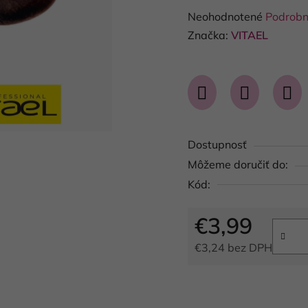
Priemerné
Neohodnotené
Podrobn
hodnotenie
Značka:
VITAEL
produktu
je
0,0
z
5
Dostupnosť
hviezdičiek.
Môžeme doručiť do:
Kód:
€3,99
€3,24 bez DPH
Jednotková cena: