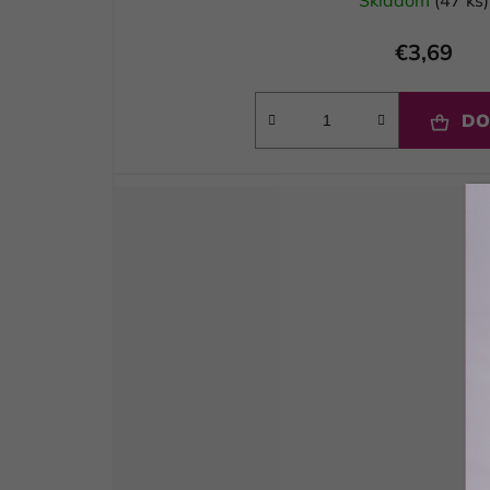
Skladom
(47 ks)
€3,69
DO