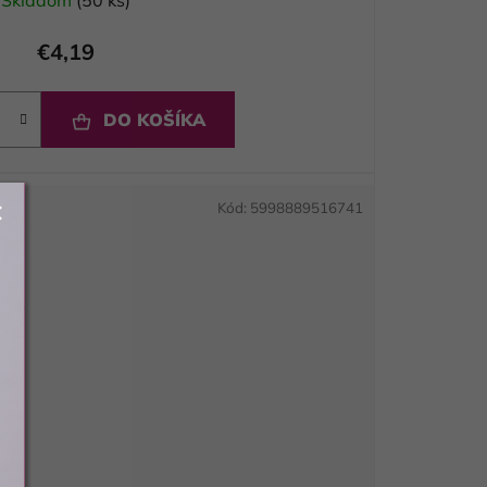
Skladom
(50 ks)
€4,19
DO KOŠÍKA
Kód:
5998889516741