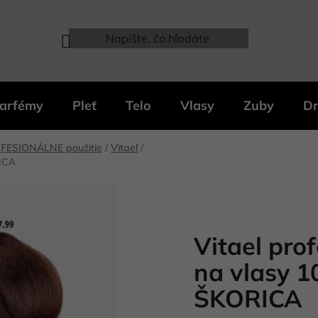
arfémy
Pleť
Telo
Vlasy
Zuby
Dr
FESIONÁLNE použitie
/
Vitael
/
RICA
Vitael pro
na vlasy 10
ŠKORICA