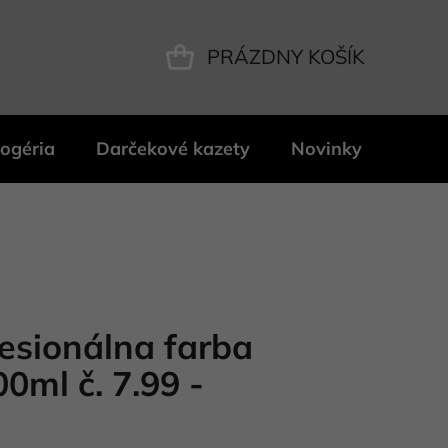
PRÁZDNY KOŠÍK
NÁKUPNÝ
KOŠÍK
ogéria
Darčekové kazety
Novinky
Znač
fesionálna farba
0ml č. 7.99 -