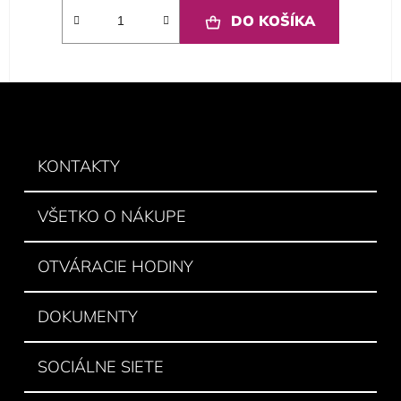
DO KOŠÍKA
Z
á
p
ä
KONTAKTY
t
i
VŠETKO O NÁKUPE
e
OTVÁRACIE HODINY
DOKUMENTY
SOCIÁLNE SIETE