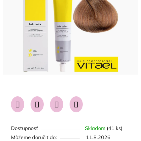
5
hviezdičiek.
Dostupnosť
Skladom
(41 ks)
Môžeme doručiť do:
11.8.2026