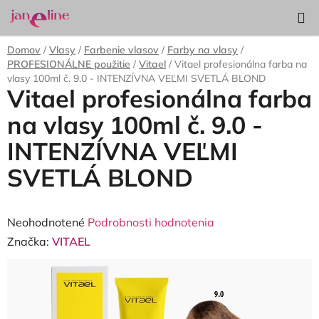
Prejsť
Hľadať
NÁKUP
na
KOŠÍK
obsah
Domov
/
Vlasy
/
Farbenie vlasov
/
Farby na vlasy
/
PROFESIONÁLNE použitie
/
Vitael
/
Vitael profesionálna farba na
vlasy 100ml č. 9.0 - INTENZÍVNA VEĽMI SVETLÁ BLOND
Vitael profesionálna farba
na vlasy 100ml č. 9.0 -
INTENZÍVNA VEĽMI
SVETLÁ BLOND
Priemerné
Neohodnotené
Podrobnosti hodnotenia
hodnotenie
Značka:
VITAEL
produktu
je
0,0
z