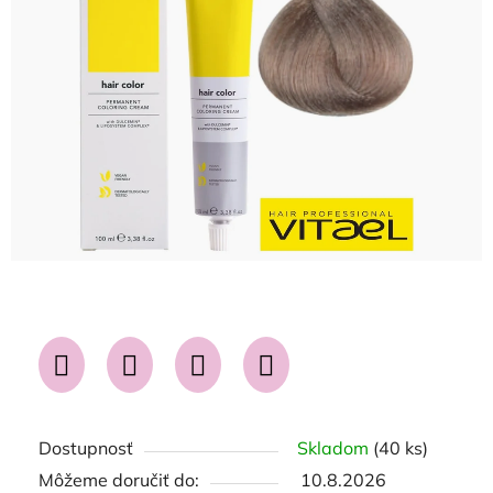
5
hviezdičiek.
Dostupnosť
Skladom
(40 ks)
Môžeme doručiť do:
10.8.2026