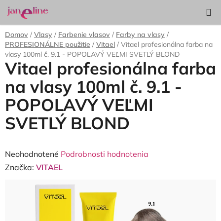
Prejsť
Hľadať
NÁKUP
na
KOŠÍK
obsah
Domov
/
Vlasy
/
Farbenie vlasov
/
Farby na vlasy
/
PROFESIONÁLNE použitie
/
Vitael
/
Vitael profesionálna farba na
vlasy 100ml č. 9.1 - POPOLAVÝ VEĽMI SVETLÝ BLOND
Vitael profesionálna farba
na vlasy 100ml č. 9.1 -
POPOLAVÝ VEĽMI
SVETLÝ BLOND
Priemerné
Neohodnotené
Podrobnosti hodnotenia
hodnotenie
Značka:
VITAEL
produktu
je
0,0
z