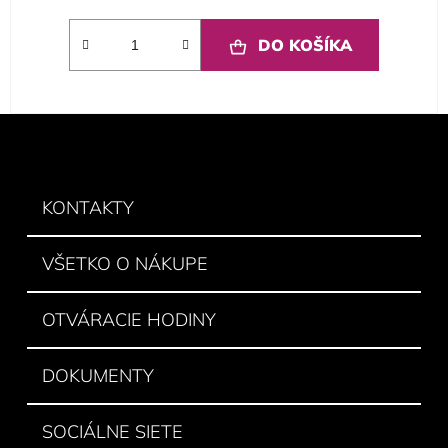
DO KOŠÍKA
Z
á
p
ä
KONTAKTY
t
i
VŠETKO O NÁKUPE
e
OTVÁRACIE HODINY
DOKUMENTY
SOCIÁLNE SIETE