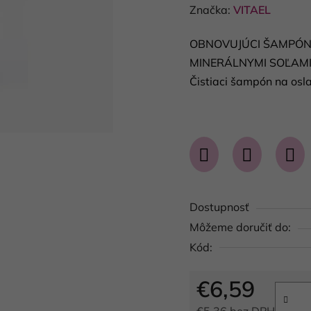
hodnotenie
Značka:
VITAEL
produktu
OBNOVUJÚCI ŠAMPÓN 
je
MINERÁLNYMI SOĽAMI
0,0
Čistiaci šampón na osl
z
5
hviezdičiek.
Dostupnosť
Môžeme doručiť do:
Kód:
€6,59
€5,36 bez DPH