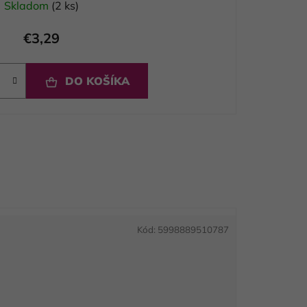
Skladom
(2 ks)
€3,29
DO KOŠÍKA
Kód:
5998889510787