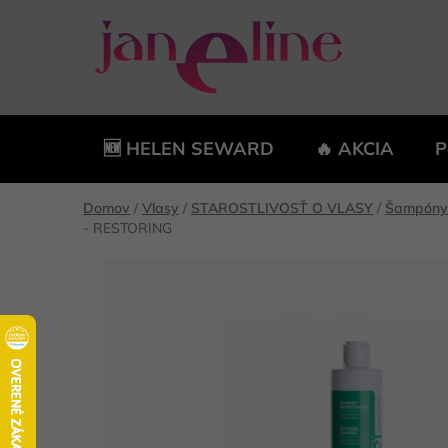
Prejsť
na
obsah
🆕 HELEN SEWARD
🔥 AKCIA
P
Domov
/
Vlasy
/
STAROSTLIVOSŤ O VLASY
/
Šampóny
- RESTORING