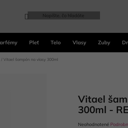
arfémy
Pleť
Telo
Vlasy
Zuby
Dr
/
Vitael šampón na vlasy 300ml
Vitael šam
300ml - R
Priemerné
Neohodnotené
Podrobn