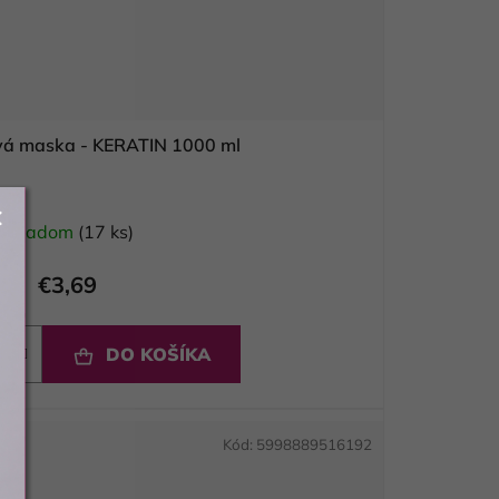
 vlasová maska - KERATIN 1000 ml
Skladom
(17 ks)
€3,69
DO KOŠÍKA
Kód:
5998889516192