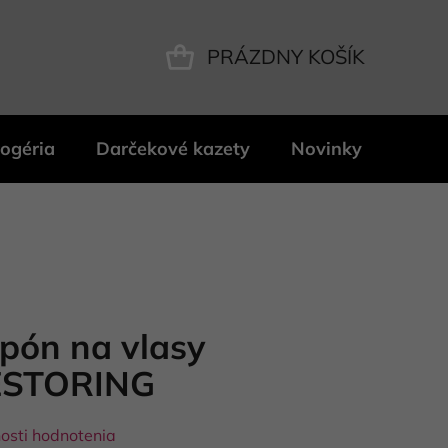
PRÁZDNY KOŠÍK
NÁKUPNÝ
KOŠÍK
ogéria
Darčekové kazety
Novinky
Znač
pón na vlasy
ESTORING
osti hodnotenia