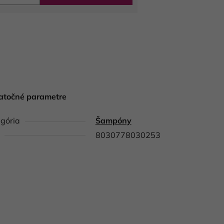
atočné parametre
gória
Šampóny
8030778030253