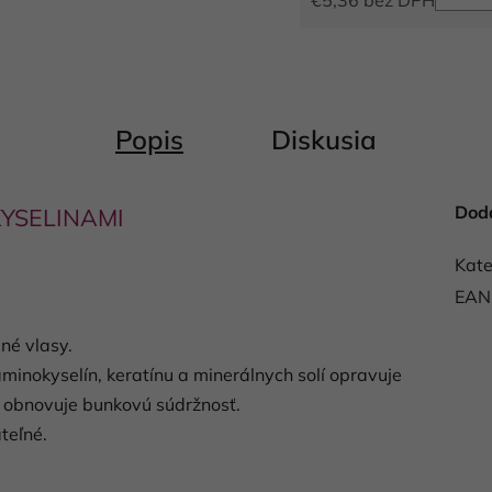
Jednotková cena:
Popis
Diskusia
Dod
YSELINAMI
Kate
EAN
né vlasy.
nokyselín, keratínu a minerálnych solí opravuje
a obnovuje bunkovú súdržnosť.
teľné.