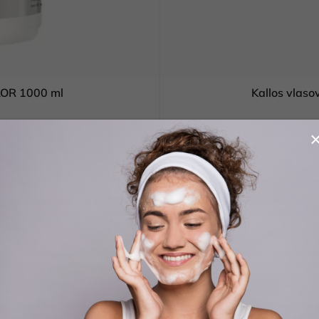
LOR 1000 ml
Kallos
 KOŠÍKA
Kód:
5998889511395