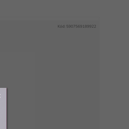
Kód:
5907569189922