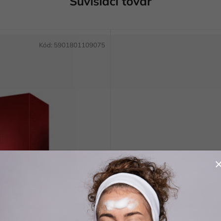
Súvisiaci tovar
Kód:
5901801109075