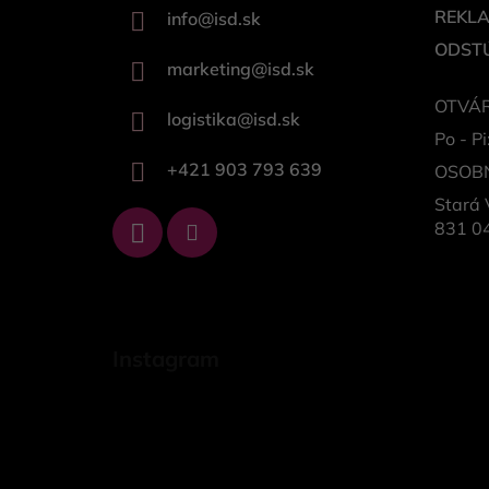
REKL
info
@
isd.sk
ODSTÚ
marketing
@
isd.sk
OTVÁR
logistika
@
isd.sk
Po - Pi
+421 903 793 639
OSOB
Stará 
831 04
Instagram