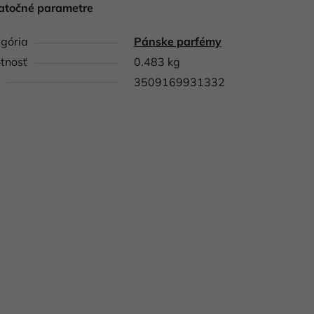
atočné parametre
gória
Pánske parfémy
tnosť
0.483 kg
3509169931332