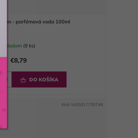
Men - parfémová voda 100ml
Skladom
(9 ks)
€8,79
DO KOŠÍKA
Kód:
5425017735748