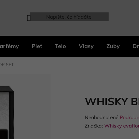
arfémy
Pleť
Telo
Vlasy
Zuby
Dr
OP SET
WHISKY B
Priemerné
Neohodnotené
Podrobn
hodnotenie
Značka:
Whisky evaflo
produktu