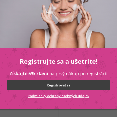
arfémová voda 100ml
CHATLER 002 
Registrujte sa a ušetrite!
 KOŠÍKA
Získajte 5% zľavu
na prvý nákup po registrácií
Registrovať sa
Kód:
5907569183487
Podmienky ochrany osobných údajov