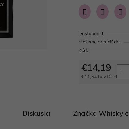
je
0,0
z
5
Dostupnosť
hviezdičiek.
Môžeme doručiť do:
Kód:
€14,19
€11,54 bez DPH
Jednotková cena:
Diskusia
Značka
Whisky e