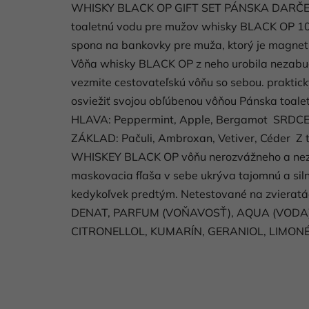
WHISKY BLACK OP GIFT SET PÁNSKA DARČEK
toaletnú vodu pre mužov whisky BLACK OP 100
spona na bankovky pre muža, ktorý je magnet
Vôňa whisky BLACK OP z neho urobila nezabud
vezmite cestovateľskú vôňu so sebou. praktic
osviežiť svojou obľúbenou vôňou Pánska toalet
HLAVA: Peppermint, Apple, Bergamot SRDC
ZÁKLAD: Pačuli, Ambroxan, Vetiver, Céder Z t
WHISKEY BLACK OP vôňu nerozvážneho a nez
maskovacia fľaša v sebe ukrýva tajomnú a siln
kedykoľvek predtým. Netestované na zviera
DENAT, PARFUM (VOŇAVOSŤ), AQUA (VODA
CITRONELLOL, KUMARÍN, GERANIOL, LIMONÉ