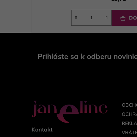
DO
Z
á
Prihláste sa k odberu novini
p
ä
t
i
e
OBCH
OCHR
REKL
Kontakt
VRÁTE