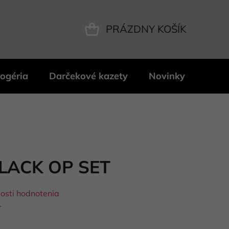
PRÁZDNY KOŠÍK
NÁKUPNÝ
KOŠÍK
ogéria
Darčekové kazety
Novinky
Znač
LACK OP SET
osti hodnotenia
r