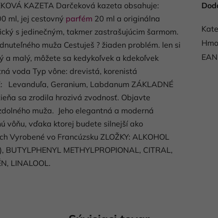
OVÁ KAZETA Darčeková kazeta obsahuje:
Dod
 ml, jej cestovný
parfém
20 ml a originálna
Kate
ický s jedinečným, takmer zastrašujúcim šarmom.
Hmo
nuteľného muža Cestuješ ? žiaden problém. len si
EAN
ký a malý, môžete sa kedykoľvek a kdekoľvek
ná voda Typ vône: drevistá, korenistá
E: Levanduľa, Geranium, Labdanum ZÁKLADNÉ
ieňa sa zrodila hrozivá zvodnosť. Objavte
dolného muža. Jeho elegantná a moderná
ú vôňu, vďaka ktorej budete silnejší ako
tách Vyrobené vo Francúzsku ZLOŽKY: ALKOHOL
), BUTYLPHENYL METHYLPROPIONAL, CITRAL,
N, LINALOOL.