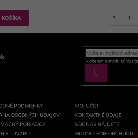
 KOŠÍKA
ek
Vložením e-mailu súhlasít
PRIHLÁSIŤ
SA
ODNÉ PODMIENKY
MÔJ ÚČET
ANA OSOBNÝCH ÚDAJOV
KONTAKTNÉ ÚDAJE
AMAČNÝ PORIADOK
KDE NÁS NÁJDETE
NIE TOVARU
HODNOTENIE OBCHODU