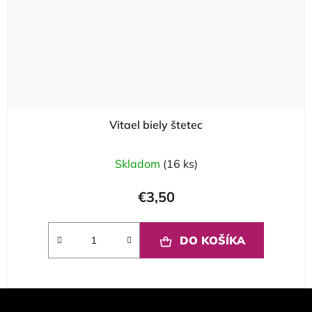
Vitael biely štetec
Skladom
(16 ks)
€3,50
DO KOŠÍKA
Z