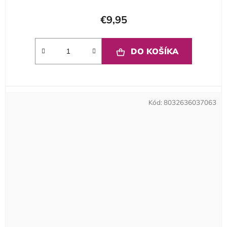
€9,95
DO KOŠÍKA
Kód:
8032636037063