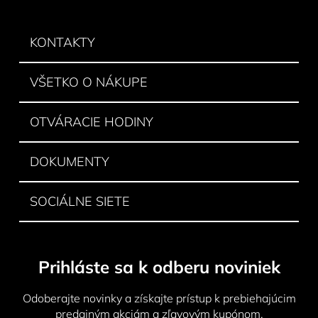
á
p
ä
KONTAKTY
t
i
VŠETKO O NÁKUPE
e
OTVÁRACIE HODINY
DOKUMENTY
SOCIÁLNE SIETE
Prihláste sa k odberu noviniek
Odoberajte novinky a získajte prístup k prebiehajúcim
predajným akciám a zľavovým kupónom.