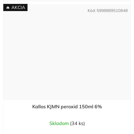
🔥 AKCIA
Kód:
5998889510848
Kallos KJMN peroxid 150ml 6%
Skladom
(34 ks)