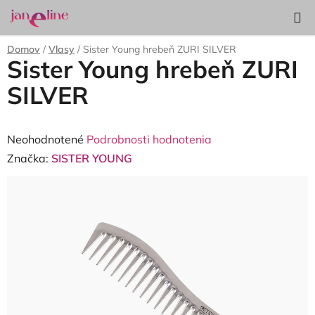
Prejsť
Hľadať
NÁKUP
na
KOŠÍK
obsah
Domov
/
Vlasy
/
Sister Young hrebeň ZURI SILVER
Sister Young hrebeň ZURI
SILVER
Priemerné
Neohodnotené
Podrobnosti hodnotenia
hodnotenie
Značka:
SISTER YOUNG
produktu
je
0,0
z
5
hviezdičiek.