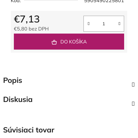
Kód:
5905490225801
€7,13
€5,80 bez DPH
Jednotková cena:
DO KOŠÍKA
Popis
Diskusia
Súvisiaci tovar