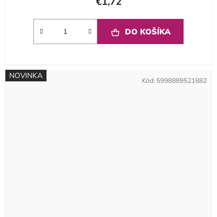
€1,72
DO KOŠÍKA
NOVINKA
Kód:
5998889521882