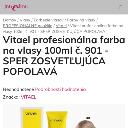
Prejsť
Hľadať
NÁKUP
na
KOŠÍK
obsah
Domov
/
Vlasy
/
Farbenie vlasov
/
Farby na vlasy
/
PROFESIONÁLNE použitie
/
Vitael
/
Vitael profesionálna farba na
vlasy 100ml č. 901 - SPER ZOSVETĽUJÚCA POPOLAVÁ
Vitael profesionálna farba
na vlasy 100ml č. 901 -
SPER ZOSVETĽUJÚCA
POPOLAVÁ
Priemerné
Neohodnotené
Podrobnosti hodnotenia
hodnotenie
Značka:
VITAEL
produktu
je
0,0
z