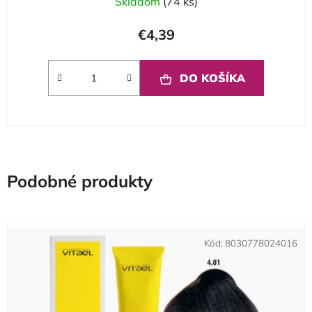
Skladom
(74 ks)
€4,39
DO KOŠÍKA
Podobné produkty
Kód:
8030778024016