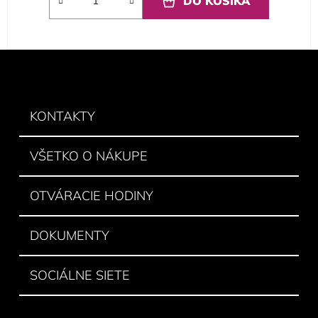
DO KOŠÍKA
Z
á
p
ä
KONTAKTY
t
i
VŠETKO O NÁKUPE
e
OTVÁRACIE HODINY
DOKUMENTY
SOCIÁLNE SIETE